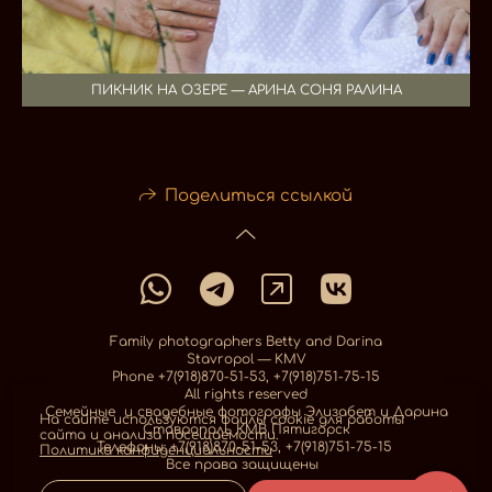
ПИКНИК НА ОЗЕРЕ — АРИНА СОНЯ РАЛИНА
Поделиться ссылкой
Family photographers Betty and Darina
Stavropol — KMV
Phone +7(918)870-51-53, +7(918)751-75-15
All rights reserved
Семейные и свадебные фотографы Элизабет и Дарина
На сайте используются файлы cookie для работы
Ставрополь КМВ Пятигорск
сайта и анализа посещаемости.
Телефоны: +7(918)870-51-53, +7(918)751-75-15
Политика конфиденциальности
Все права защищены